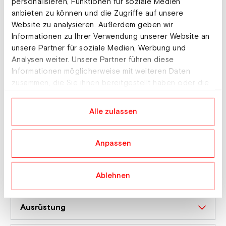
personalisieren, Funktionen für soziale Medien
anbieten zu können und die Zugriffe auf unsere
Jetzt Mitglied werden
Website zu analysieren. Außerdem geben wir
Informationen zu Ihrer Verwendung unserer Website an
unsere Partner für soziale Medien, Werbung und
Analysen weiter. Unsere Partner führen diese
Alle Details zu
Informationen möglicherweise mit weiteren Daten
zusammen, die Sie ihnen bereitgestellt haben oder die
"Ski2gether 1" auf einen
sie im Rahmen Ihrer Nutzung der Dienste gesammelt
haben.
Blick:
Alle zulassen
Anpassen
Ideal für ...
Ablehnen
Inhalt
Ausrüstung