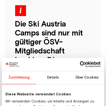
Die Ski Austria
Camps sind nur mit
gültiger ÖSV-
Mitgliedschaft
buchbar. Die
Mitgliedsnummer
muss bei der
Zustimmung
Details
Über Cookies
Buchung angegeben
werden.
Diese Webseite verwendet Cookies
Wir verwenden Cookies, um Inhalte und Anzeigen zu