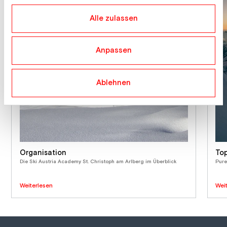
sie im Rahmen Ihrer Nutzung der Dienste gesammelt
haben.
Alle zulassen
Anpassen
Ablehnen
Organisation
To
Die Ski Austria Academy St. Christoph am Arlberg im Überblick
Pure
Weiterlesen
Wei