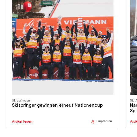
Skispringen
Ski 
Skispringer gewinnen erneut Nationencup
Nac
Spi
Artikel lesen
Empfohlen
Arti