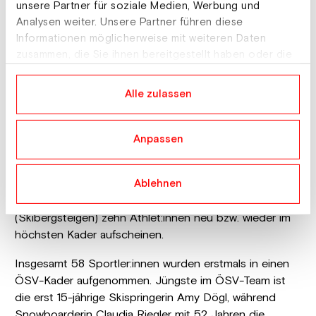
Grasski
unsere Partner für soziale Medien, Werbung und
Analysen weiter. Unsere Partner führen diese
Informationen möglicherweise mit weiteren Daten
Zehn Neuzugänge im Nationalteam
zusammen, die Sie ihnen bereitgestellt haben oder die
Ein Blick auf die Bundesländer zeigt eine Dominanz
sie im Rahmen Ihrer Nutzung der Dienste gesammelt
Tirols mit 85 Sportler:innen, gefolgt von Salzburg (72)
haben.
Alle zulassen
und der Steiermark (65). Das Nationalteam umfasst in
der kommenden Saison 67 Aktive, wobei mit Stephan
Embacher und Jonas Schuster (Skispringen), Michael
Anpassen
Matt (Ski Alpin), Elina Stary (Paraski), Avital Carroll (Ski
Freestyle), Christoph Karner (Snowboard), Benjamin
Ablehnen
Moser (Langlauf), Katharina Gruber (Nordische
Kombination) sowie Julian Tritscher und Silvano Wolf
(Skibergsteigen) zehn Athlet:innen neu bzw. wieder im
höchsten Kader aufscheinen.
Insgesamt 58 Sportler:innen wurden erstmals in einen
ÖSV-Kader aufgenommen. Jüngste im ÖSV-Team ist
die erst 15-jährige Skispringerin Amy Dögl, während
Snowboarderin Claudia Riegler mit 52 Jahren die