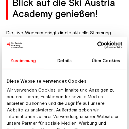
Blick auf die Ski Austria
Academy genießen!
Die Live-Webcam bringt dir die aktuelle Stimmung
direkt auf den Bildschirm. Ob du die
Schneeverhältnisse checken, das Wetter beobachten
oder einfach die Atmosphäre vor Ort spüren
möchtest -
hier bist du mittendrin.
Zustimmung
Details
Über Cookies
Diese Webseite verwendet Cookies
Wir verwenden Cookies, um Inhalte und Anzeigen zu
personalisieren, Funktionen für soziale Medien
anbieten zu können und die Zugriffe auf unsere
Website zu analysieren. Außerdem geben wir
Informationen zu Ihrer Verwendung unserer Website an
unsere Partner für soziale Medien, Werbung und