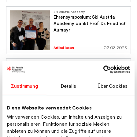
Ski Austria Academy
Ehrensymposium: Ski Austria
Academy dankt Prof. Dr. Friedrich
Aumayr
Artikel lesen
02.03.2026
Ski Alpin
Nachhaltige
Trainingsinfrastruktur für den
Zustimmung
Details
Über Cookies
Spitzensport
Artikel lesen
24.01.2026
Diese Webseite verwendet Cookies
Ski Austria Academy
Wir verwenden Cookies, um Inhalte und Anzeigen zu
Ski Austria Academy ehrt treue
personalisieren, Funktionen für soziale Medien
Stammgäste des Skitechnik
anbieten zu können und die Zugriffe auf unsere
Camps