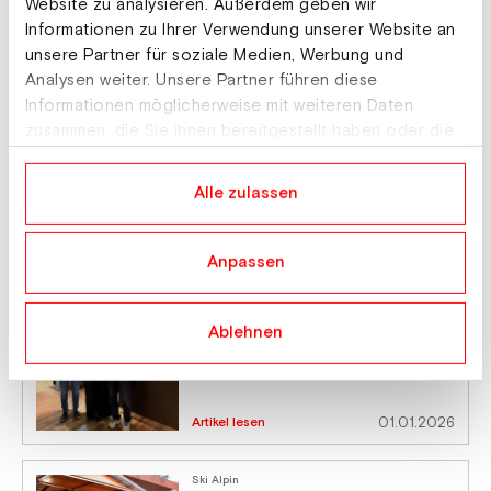
Website zu analysieren. Außerdem geben wir
Informationen zu Ihrer Verwendung unserer Website an
Artikel lesen
19.01.2026
unsere Partner für soziale Medien, Werbung und
Analysen weiter. Unsere Partner führen diese
Informationen möglicherweise mit weiteren Daten
Ski Austria Academy
Internationaler Austausch auf
zusammen, die Sie ihnen bereitgestellt haben oder die
allen Ebenen
sie im Rahmen Ihrer Nutzung der Dienste gesammelt
haben.
Alle zulassen
Artikel lesen
13.01.2026
Anpassen
Ski Austria Academy
Treue, die Früchte trägt: Ehrung
Ablehnen
und Partnerschaft mit dem VDLÖ
Artikel lesen
01.01.2026
Ski Alpin