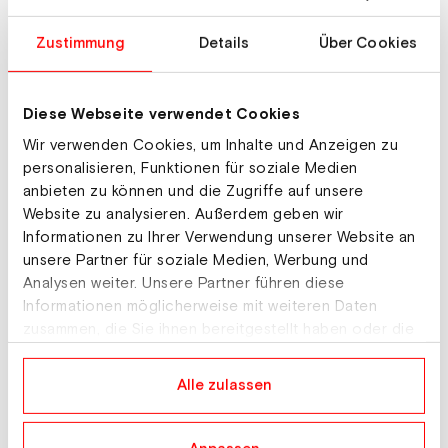
Gesundheit, vor allem bei Kindern und Jugendlichen
ist mindestens genauso wichtig", sind sich
Zustimmung
Details
Über Cookies
Kriechmayr und Mayer
einig.
Diese Webseite verwendet Cookies
Wir verwenden Cookies, um Inhalte und Anzeigen zu
personalisieren, Funktionen für soziale Medien
anbieten zu können und die Zugriffe auf unsere
Website zu analysieren. Außerdem geben wir
Informationen zu Ihrer Verwendung unserer Website an
unsere Partner für soziale Medien, Werbung und
Analysen weiter. Unsere Partner führen diese
Informationen möglicherweise mit weiteren Daten
zusammen, die Sie ihnen bereitgestellt haben oder die
sie im Rahmen Ihrer Nutzung der Dienste gesammelt
haben.
Alle zulassen