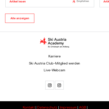
Artikel lesen
Empfohlen
Arti
Alle anzeigen
Karriere
Ski Austria Club-Mitglied werden
Live-Webcam
Kontakt
Datenschutz
Impressum
AGB