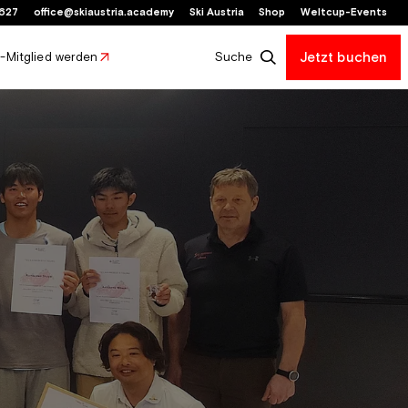
627
office@skiaustria.academy
Ski Austria
Shop
Weltcup-Events
b-Mitglied werden
Suche
Jetzt buchen