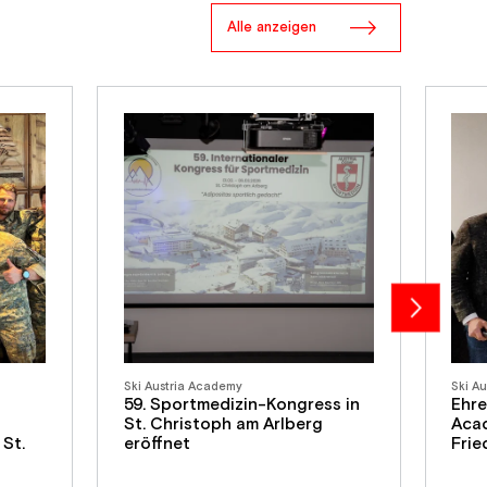
Alle anzeigen
Ski Austria Academy
Ski A
59. Sportmedizin-Kongress in
Ehre
St. Christoph am Arlberg
Acad
 St.
eröffnet
Frie